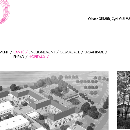
Olivier GÉRARD, Cyril GUILM
EMENT
SANTÉ
ENSEIGNEMENT
COMMERCE
URBANISME
EHPAD
HÔPITAUX
H
ROC
Cha