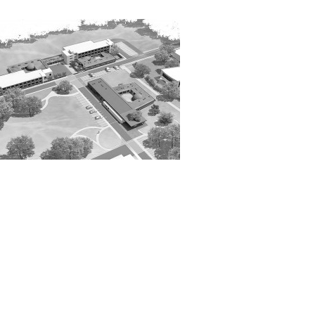
ÔPITAL LA
OURONNE
Charente